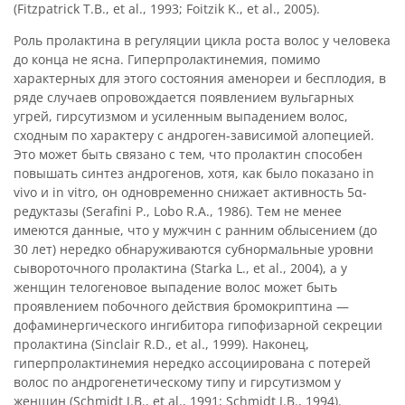
(Fitzpatrick T.B., et al., 1993; Foitzik K., et al., 2005).
Роль пролактина в регуляции цикла роста волос у человека
до конца не ясна. Гиперпролактинемия, помимо
характерных для этого состояния аменореи и бесплодия, в
ряде случаев опровождается появлением вульгарных
угрей, гирсутизмом и усиленным выпадением волос,
сходным по характеру с андроген-зависимой алопецией.
Это может быть связано с тем, что пролактин способен
повышать синтез андрогенов, хотя, как было показано in
vivo и in vitro, он одновременно снижает активность 5α-
редуктазы (Serafini P., Lobo R.A., 1986). Тем не менее
имеются данные, что у мужчин с ранним облысением (до
30 лет) нередко обнаруживаются субнормальные уровни
сывороточного пролактина (Starka L., et al., 2004), а у
женщин телогеновое выпадение волос может быть
проявлением побочного действия бромокриптина —
дофаминергического ингибитора гипофизарной секреции
пролактина (Sinclair R.D., et al., 1999). Наконец,
гиперпролактинемия нередко ассоциирована с потерей
волос по андрогенетическому типу и гирсутизмом у
женщин (Schmidt J.B., et al., 1991; Schmidt J.B., 1994).