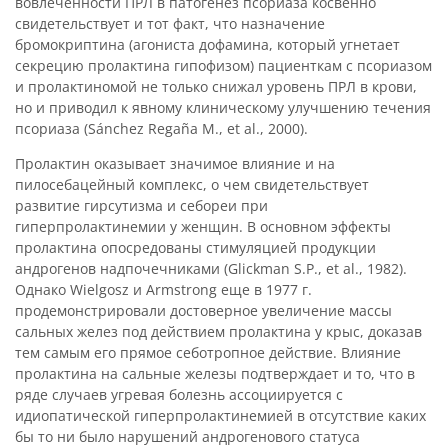
вовлеченности ПРЛ в патогенез псориаза косвенно
свидетельствует и тот факт, что назначение
бромокриптина (агониста дофамина, который угнетает
секрецию пролактина гипофизом) пациенткам с псориазом
и пролактиномой не только снижал уровень ПРЛ в крови,
но и приводил к явному клиническому улучшению течения
псориаза (Sánchez Regaña M., et al., 2000).
Пролактин оказывает значимое влияние и на
пилосебацейный комплекс, о чем свидетельствует
развитие гирсутизма и себореи при
гиперпролактинемии у женщин. В основном эффекты
пролактина опосредованы стимуляцией продукции
андрогенов надпочечниками (Glickman S.P., et al., 1982).
Однако Wielgosz и Armstrong еще в 1977 г.
продемонстрировали достоверное увеличение массы
сальных желез под действием пролактина у крыс, доказав
тем самым его прямое себотропное действие. Влияние
пролактина на сальные железы подтверждает и то, что в
ряде случаев угревая болезнь ассоциируется с
идиопатической гиперпролактинемией в отсутствие каких
бы то ни было нарушений андрогенового статуса