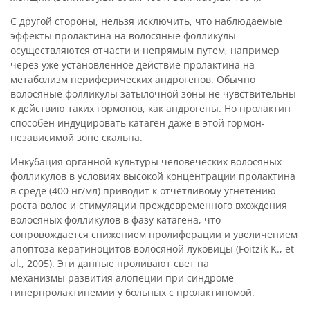
С другой стороны, нельзя исключить, что наблюдаемые
эффекты пролактина на волосяные фолликулы
осуществляются отчасти и непрямым путем, например
через уже установленное действие пролактина на
метаболизм периферических андрогенов. Обычно
волосяные фолликулы затылочной зоны не чувствительны
к действию таких гормонов, как андрогены. Но пролактин
способен индуцировать катаген даже в этой гормон-
независимой зоне скальпа.
Инкубация органной культуры человеческих волосяных
фолликулов в условиях высокой концентрации пролактина
в среде (400 нг/мл) приводит к отчетливому угнетению
роста волос и стимуляции преждевременного вхождения
волосяных фолликулов в фазу катагена, что
сопровождается снижением пролиферации и увеличением
апоптоза кератиноцитов волосяной луковицы (Foitzik K., et
al., 2005). Эти данные проливают свет на
механизмы развития алопеции при синдроме
гиперпролактинемии у больных с пролактиномой.