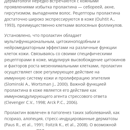
Дерматологи нередко встречаются с кожными
проявлениями избытка пролактина — себореей, акне,
гирсутизмом, выпадением волос. Рецепторы пролактина
достаточно широко экспрессируются в коже (Ouhtit A.,
1993), преимущественно клетками волосяных фолликулов.
Установлено, что пролактин обладает
мультифункциональным, цитокиноподобным и
нейромедиаторным эффектами на различные функции
клеток кожи. Связываясь со своими специфическими
рецепторами в коже, модулируя высвобождение цитокинов
и факторов роста мезенхимальными клетками, пролактин
осуществляет свое регулирующее действие на
иммунную систему кожи и пролиферацию эпителия
(Slominski A., Wortsman J., 2000). Важной функцией
пролактина в коже является его действие как
иммуномодулирующего агента стрессового ответа
(Clevenger C.V., 1998; Arck P.C., 2006).
Пролактин вовлечен в патогенез таких заболеваний, как
псориаз, алопеция, стресс-индуцированные дерматозы
(Paus R., et al., 1991; Foitzik K., et al., 2008). О возможной