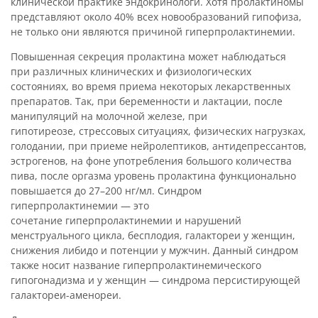
клинической практике эндокринологи. Хотя пролактиномы
представляют около 40% всех новообразований гипофиза,
не только они являются причиной гиперпролактинемии.
Повышенная секреция пролактина может наблюдаться
при различных клинических и физиологических
состояниях, во время приема некоторых лекарственных
препаратов. Так, при беременности и лактации, после
манипуляций на молочной железе, при
гипотиреозе, стрессовых ситуациях, физических нагрузках,
голодании, при приеме нейролептиков, антидепрессантов,
эстрогенов, на фоне употребления большого количества
пива, после оргазма уровень пролактина функционально
повышается до 27–200 нг/мл. Синдром
гиперпролактинемии — это
сочетание гиперпролактинемии и нарушений
менструального цикла, бесплодия, галактореи у женщин,
снижения либидо и потенции у мужчин. Данный синдром
также носит название гиперпролактинемического
гипогонадизма и у женщин — синдрома персистирующей
галактореи-аменореи.