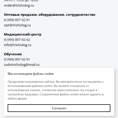
пн-пт с 10:00 до 18:00
order@tricholog.ru
Оптовые продажи, оборудование, cотрудничество
8 (999) 897-92-91
opt@tricholog.ru
Медицинский центр
8 (999) 897-92-62
info@tricholog.ru
Обучение
8 (999) 897-92-91
rudntricholog@mail.ru
Мы используем файлы cookie
Продолжая пользоваться сайтом, Вы автоматически соглашаетесь с
использованием файлов cookie. Вы можете отказаться от
Принимаем к оплате
использования cookies, отключив самостоятельно эту опцию в
настройках браузера. Сохраненные файлы cookie можно удалить в
любое время.
Согласен
Защита авторских прав
Обработка персональных данных