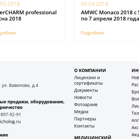
.05.2018
06.04.2018
terCHARM professional
AMWC Monaco 2018 с 
сна 2018
по 7 апреля 2018 год
дробнее
Подробнее
О КОМПАНИИ
ИН
Лицензии и
Но
сертификаты
Ра
 ул. Вавилова, д.4
Документы
Бр
Новости
Во
ые продажи, оборудование,
Фотоархив
Ли
дничество
Медиа
Тел
) 897-92-91
Партнеры
Ап
icholog.ru
Контакты
Акс
Ак
ние
МЕДИЦИНСКИЙ