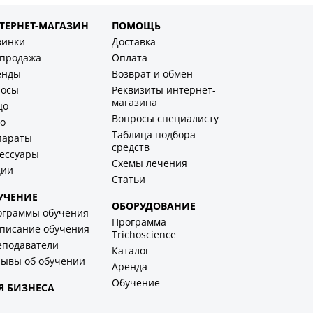
ТЕРНЕТ-МАГАЗИН
ПОМОЩЬ
винки
Доставка
спродажа
Оплата
енды
Возврат и обмен
лосы
Реквизиты интернет-
магазина
цо
Вопросы специалисту
о
Таблица подбора
параты
средств
ессуары
Схемы лечения
ции
Статьи
УЧЕНИЕ
ОБОРУДОВАНИЕ
ограммы обучения
Программа
писание обучения
Trichoscience
еподаватели
Каталог
ывы об обучении
Аренда
Обучение
Я БИЗНЕСА