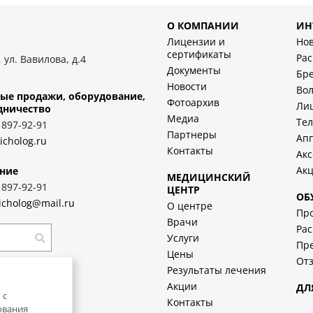
О КОМПАНИИ
ИН
Лицензии и
Но
сертификаты
Ра
 ул. Вавилова, д.4
Документы
Бр
Новости
Во
ые продажи, оборудование,
Фотоархив
Ли
дничество
Медиа
Тел
) 897-92-91
Партнеры
Ап
icholog.ru
Контакты
Акс
Ак
ние
МЕДИЦИНСКИЙ
) 897-92-91
ЦЕНТР
ОБ
icholog@mail.ru
О центре
Пр
Врачи
Рас
Услуги
Пр
Цены
Отз
Результаты лечения
Акции
ДЛ
 с
Контакты
ования