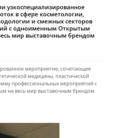
сии узкоспециализированное
оток в сфере косметологии,
подологии и смежных секторов
тий с одноименным Открытым
 весь мир выставочным брендом
зированное мероприятие, сочетающее
стетической медицины, пластической
рамму профессиональных мероприятий с
тым на весь мир выставочным брендом