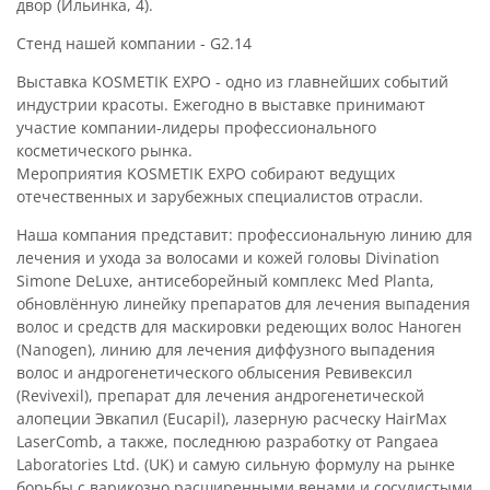
двор (Ильинка, 4).
Стенд нашей компании - G2.14
Выставка KOSMETIK EXPO - одно из главнейших событий
индустрии красоты. Ежегодно в выставке принимают
участие компании-лидеры профессионального
косметического рынка.
Мероприятия KOSMETIK EXPO собирают ведущих
отечественных и зарубежных специалистов отрасли.
Наша компания представит: профессиональную линию для
лечения и ухода за волосами и кожей головы Divination
Simone DeLuxe, антисеборейный комплекс Med Planta,
обновлённую линейку препаратов для лечения выпадения
волос и средств для маскировки редеющих волос Наноген
(Nanogen), линию для лечения диффузного выпадения
волос и андрогенетического облысения Ревивексил
(Revivexil), препарат для лечения андрогенетической
алопеции Эвкапил (Eucapil), лазерную расческу HairMax
LaserComb, а также, последнюю разработку от Pangaea
Laboratories Ltd. (UK) и самую сильную формулу на рынке
борьбы с варикозно расширенными венами и сосудистыми