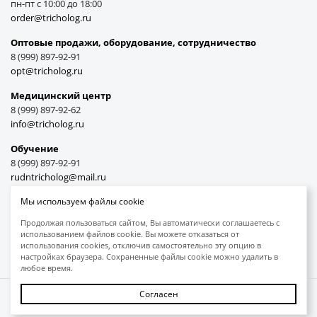
пн-пт с 10:00 до 18:00
order@tricholog.ru
Оптовые продажи, оборудование, cотрудничество
8 (999) 897-92-91
opt@tricholog.ru
Медицинский центр
8 (999) 897-92-62
info@tricholog.ru
Обучение
8 (999) 897-92-91
rudntricholog@mail.ru
Мы используем файлы cookie
Продолжая пользоваться сайтом, Вы автоматически соглашаетесь с
использованием файлов cookie. Вы можете отказаться от
Принимаем к оплате
использования cookies, отключив самостоятельно эту опцию в
настройках браузера. Сохраненные файлы cookie можно удалить в
любое время.
Согласен
Защита авторских прав
Обработка персональных данных