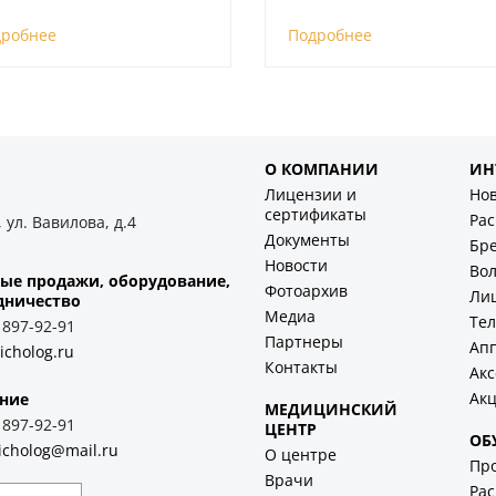
дробнее
Подробнее
О КОМПАНИИ
ИН
Лицензии и
Но
сертификаты
Ра
 ул. Вавилова, д.4
Документы
Бр
Новости
Во
ые продажи, оборудование,
Фотоархив
Ли
дничество
Медиа
Тел
) 897-92-91
Партнеры
Ап
icholog.ru
Контакты
Акс
Ак
ние
МЕДИЦИНСКИЙ
) 897-92-91
ЦЕНТР
ОБ
icholog@mail.ru
О центре
Пр
Врачи
Рас