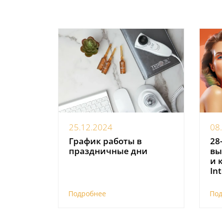
25.12.2024
08
График работы в
28
праздничные дни
вы
и 
In
Подробнее
По