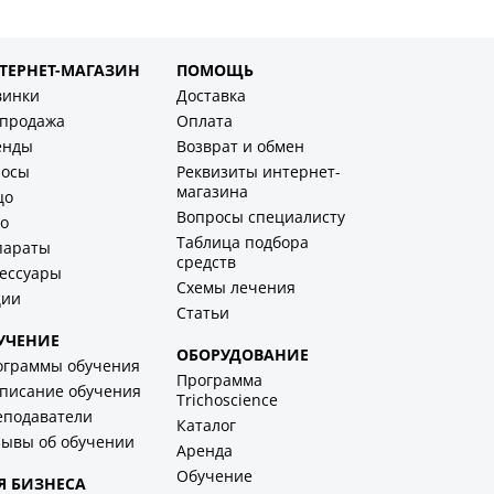
ТЕРНЕТ-МАГАЗИН
ПОМОЩЬ
винки
Доставка
спродажа
Оплата
енды
Возврат и обмен
лосы
Реквизиты интернет-
магазина
цо
Вопросы специалисту
о
Таблица подбора
параты
средств
ессуары
Схемы лечения
ции
Статьи
УЧЕНИЕ
ОБОРУДОВАНИЕ
ограммы обучения
Программа
писание обучения
Trichoscience
еподаватели
Каталог
ывы об обучении
Аренда
Обучение
Я БИЗНЕСА