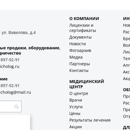
О КОМПАНИИ
ИН
Лицензии и
Но
сертификаты
Ра
 ул. Вавилова, д.4
Документы
Бр
Новости
Во
ые продажи, оборудование,
Фотоархив
Ли
дничество
Медиа
Тел
) 897-92-91
Партнеры
Ап
icholog.ru
Контакты
Акс
Ак
ние
МЕДИЦИНСКИЙ
) 897-92-91
ЦЕНТР
ОБ
icholog@mail.ru
О центре
Пр
Врачи
Рас
Услуги
Пр
Цены
Отз
Результаты лечения
Акции
ДЛ