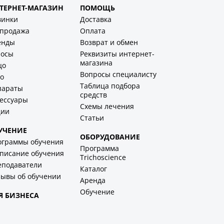
ТЕРНЕТ-МАГАЗИН
ПОМОЩЬ
винки
Доставка
спродажа
Оплата
енды
Возврат и обмен
лосы
Реквизиты интернет-
магазина
цо
Вопросы специалисту
о
Таблица подбора
параты
средств
ессуары
Схемы лечения
ции
Статьи
УЧЕНИЕ
ОБОРУДОВАНИЕ
ограммы обучения
Программа
писание обучения
Trichoscience
еподаватели
Каталог
ывы об обучении
Аренда
Обучение
Я БИЗНЕСА