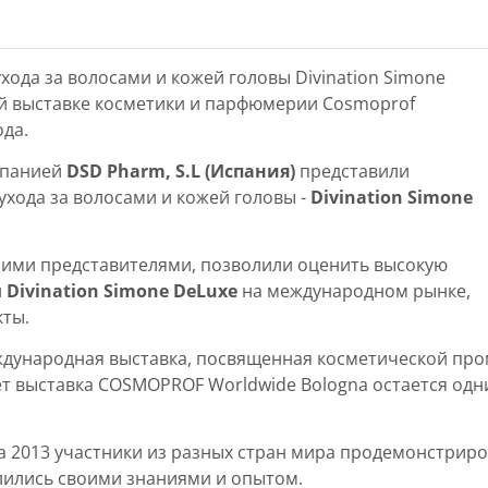
хода за волосами и кожей головы Divination Simone
й выставке косметики и парфюмерии Cosmoprof
ода.
мпанией
DSD Pharm, S.L (Испания)
представили
хода за волосами и кожей головы -
Divination Simone
ими представителями, позволили оценить высокую
и
Divination Simone DeLuxe
на международном рынке,
кты.
ждународная выставка, посвященная косметической пром
лет выставка COSMOPROF Worldwide Bologna остается од
a 2013 участники из разных стран мира продемонстрир
лились своими знаниями и опытом.