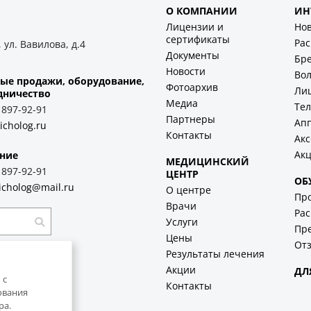
О КОМПАНИИ
ИН
Лицензии и
Но
сертификаты
Ра
 ул. Вавилова, д.4
Документы
Бр
Новости
Во
ые продажи, оборудование,
Фотоархив
Ли
дничество
Медиа
Тел
) 897-92-91
Партнеры
Ап
icholog.ru
Контакты
Акс
Ак
ние
МЕДИЦИНСКИЙ
) 897-92-91
ЦЕНТР
ОБ
icholog@mail.ru
О центре
Пр
Врачи
Рас
Услуги
Пр
Цены
Отз
Результаты лечения
Акции
ДЛ
 с
Контакты
ования
ра.