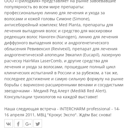
ООО «Трилоджик» представляет на рынке завоевавшие
популярность во всем мире препараты:
профессиональную линию для лечения и ухода за
волосами и кожей головы Симоне (Simone),
антисеборейный комплекс Med Planta, препараты для
лечения выпадения волос и средство для маскировки
редеющих волос Наноген (Nanogen), линию для лечения
диффузного выпадения волос и андрогенетического
облысения Ревивексил (Revivexil), препарат для лечения
андрогенетической алопеции Эвкапил (Eucapil), лазерную
расческу HairMax LaserComb, и другие средства для
лечения и ухода за волосами, прошедшие полный цикл
клинических испытаний в России и за рубежом, а так же,
последнее достижение и самую сильную формулу на рынке
борьбы с варикозно расширенными венами и сосудистыми
звездочками - Медик8 Ред Алерт (Medik8 Red Alert).
Консультации трихологов на каждой выставке!
Наша следующая встреча - INTERCHARM professional - 14-
16 апреля 2011, МВЦ "Крокус Экспо". Ждём Вас снова!